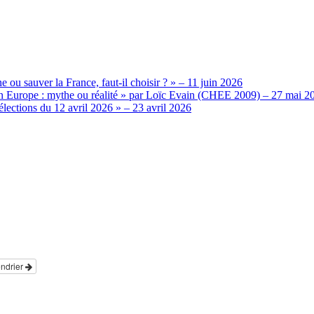
u sauver la France, faut-il choisir ? » – 11 juin 2026
 en Europe : mythe ou réalité » par Loïc Evain (CHEE 2009) – 27 mai 2
lections du 12 avril 2026 » – 23 avril 2026
endrier